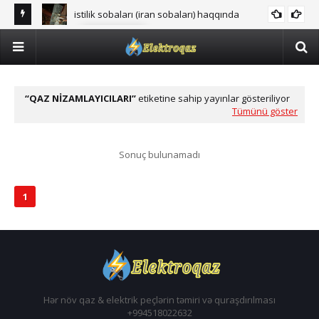
istilik sobaları (iran sobaları) haqqında
FARSUNKA
QAZ NIZAMLAYICILARI
etiketine sahip yayınlar gösteriliyor
Tümünü göster
Sonuç bulunamadı
1
Hər növ qaz & elektrik peçlərin təmiri və quraşdırılması
+994518022632