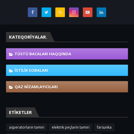
KATEQORIYALAR.
TÜSTÜ BACALARI HAQQINDA
ISTILIK SOBALARI
QAZ NIZAMLAYICILARI
ETIKETLER
asperatorların təmiri
elektrik peçlərin təmiri
farsunka