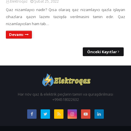
Elektroqaz
Şubat 25, 2022
Qaz nizamlayıcı nədir? Qısa olaraq qaz nizamlayıcı qazla işləyən
cihazlara qazın lazımı təziqdə verilməsini təmin edir. Qaz
nizamlayıcıları həm təb…
Devamı
Önceki Kayıtlar
Hər növ qaz & elektrik peçlərin təmiri və quraşdırılması
+994518022632