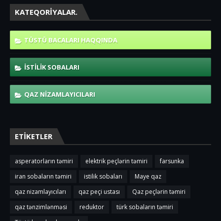
KATEQORIYALAR.
TÜSTÜ BACALARI HAQQINDA
ISTILIK SOBALARI
QAZ NIZAMLAYICILARI
ETIKETLER
asperatorların təmiri
elektrik peçlərin təmiri
farsunka
iran sobaların təmiri
istilik sobaları
Maye qaz
qaz nizamlayıcıları
qaz peçi ustası
Qaz peçlərin təmiri
qaz tənzimlənməsi
reduktor
türk sobaların təmiri